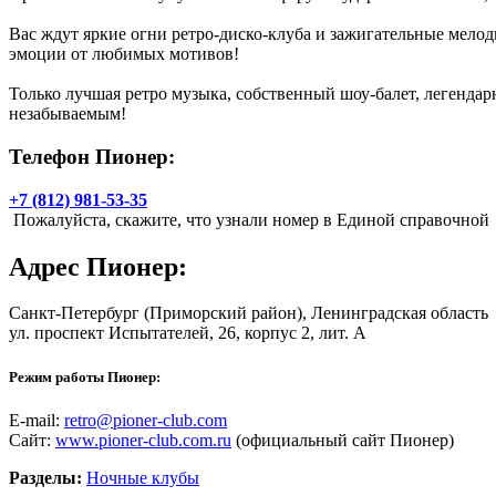
Вас ждут яркие огни ретро-диско-клуба и зажигательные мело
эмоции от любимых мотивов!
Только лучшая ретро музыка, собственный шоу-балет, легенда
незабываемым!
Телефон Пионер:
+7 (812) 981-53-35
Пожалуйста, скажите, что узнали номер в Единой справочной
Адрес
Пионер
:
Санкт-Петербург
(Приморский район), Ленинградская область
ул. проспект Испытателей, 26, корпус 2, лит. А
Режим работы Пионер:
E-mail:
retro@pioner-club.com
Сайт:
www.pioner-club.com.ru
(официальный сайт Пионер)
Разделы:
Ночные клубы