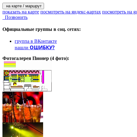
на карте / маршрут
показать на карте
посмотреть на яндекс-картах
посмотреть на g
Позвонить
Официальные группы
в соц. сетях:
группа в ВКонтакте
ОШИБКУ?
нашли
Фотогалерея
Пионер
(4 фото):